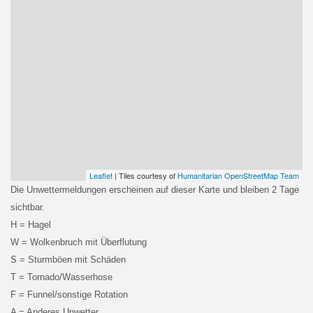
Leaflet
| Tiles courtesy of
Humanitarian OpenStreetMap Team
Die Unwettermeldungen erscheinen auf dieser Karte und bleiben 2 Tage
sichtbar.
H = Hagel
W = Wolkenbruch mit Überflutung
S = Sturmböen mit Schäden
T = Tornado/Wasserhose
F = Funnel/sonstige Rotation
A = Anderes Unwetter