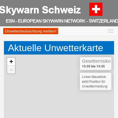
Unwetterbeobachtung melden!
Togg
navi
Aktuelle Unwetterkarte
+
Gewitterrisiko
13:35 bis 14:35
-
Linker Mausklick
setzt Position für
Unwettermeldung