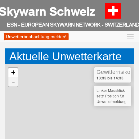
Unwetterbeobachtung melden!
Togg
navi
Aktuelle Unwetterkarte
+
Gewitterrisiko
13:35 bis 14:35
-
Linker Mausklick
setzt Position für
Unwettermeldung