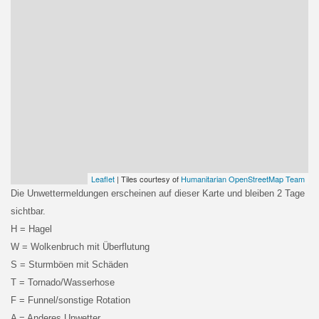
Leaflet
| Tiles courtesy of
Humanitarian OpenStreetMap Team
Die Unwettermeldungen erscheinen auf dieser Karte und bleiben 2 Tage
sichtbar.
H = Hagel
W = Wolkenbruch mit Überflutung
S = Sturmböen mit Schäden
T = Tornado/Wasserhose
F = Funnel/sonstige Rotation
A = Anderes Unwetter