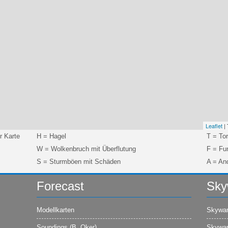
Leaflet
| 
r Karte
H = Hagel
T = To
W = Wolkenbruch mit Überflutung
F = Fun
S = Sturmböen mit Schäden
A = An
Forecast
Sky
Modellkarten
Skywar
Soundings (B. Oker)
Skywar