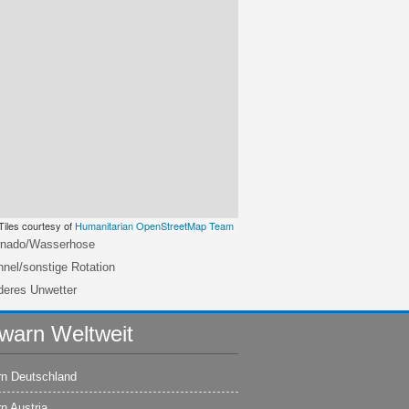
Tiles courtesy of
Humanitarian OpenStreetMap Team
rnado/Wasserhose
nel/sonstige Rotation
deres Unwetter
warn Weltweit
n Deutschland
n Austria