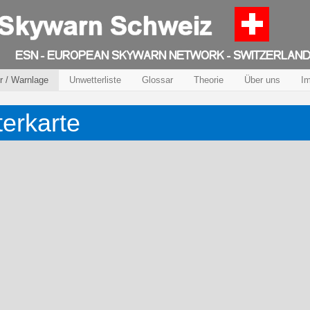
r / Warnlage
Unwetterliste
Glossar
Theorie
Über uns
I
terkarte