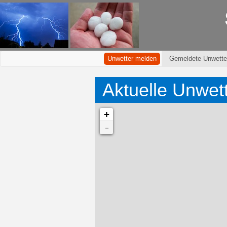
Unwetter melden
Gemeldete Unwette
Aktuelle Unwet
+
-