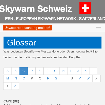
Unwetterbeobachtung melden!
Togg
navi
Glossar
Was bedeuten Begriffe wie Mesozyklone oder Overshooting Top? Hier
findest du die Erklärung zu den entsprechenden Begriffen.
A
B
C
D
E
F
G
H
I
J
K
L
M
N
O
P
Q
R
S
T
U
V
W
X
Y
Z
CAPE (DE)