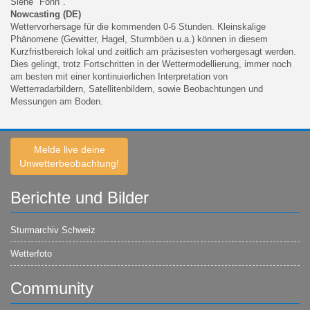
Siehe "Föhn".
Nowcasting (DE)
Wettervorhersage für die kommenden 0-6 Stunden. Kleinskalige
Phänomene (Gewitter, Hagel, Sturmböen u.a.) können in diesem
Kurzfristbereich lokal und zeitlich am präzisesten vorhergesagt werden.
Dies gelingt, trotz Fortschritten in der Wettermodellierung, immer noch
am besten mit einer kontinuierlichen Interpretation von
Wetterradarbildern, Satellitenbildern, sowie Beobachtungen und
Messungen am Boden.
Melde live deine
Unwetterbeobachtung!
Berichte und Bilder
Sturmarchiv Schweiz
Wetterfoto
Community