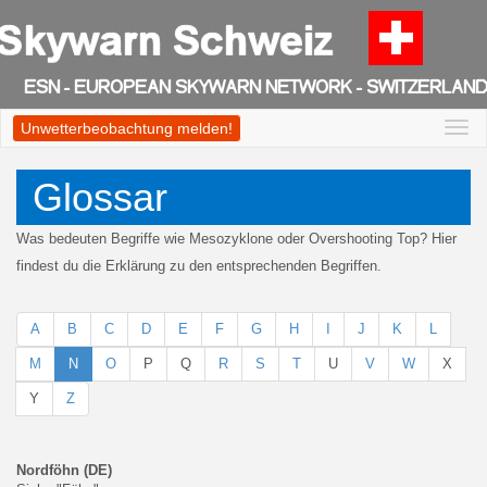
Unwetterbeobachtung melden!
Togg
navi
Glossar
Was bedeuten Begriffe wie Mesozyklone oder Overshooting Top? Hier
findest du die Erklärung zu den entsprechenden Begriffen.
A
B
C
D
E
F
G
H
I
J
K
L
M
N
O
P
Q
R
S
T
U
V
W
X
Y
Z
Nordföhn (DE)