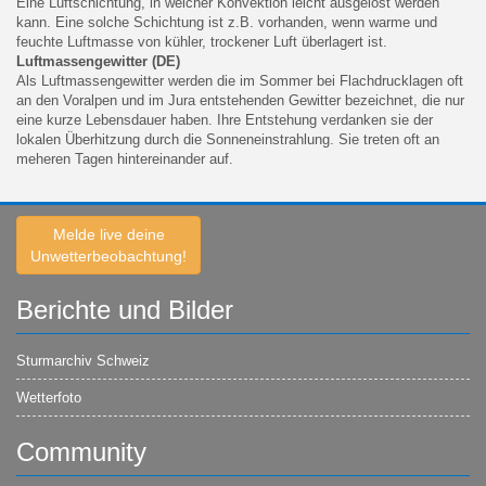
Eine Luftschichtung, in welcher Konvektion leicht ausgelöst werden
kann. Eine solche Schichtung ist z.B. vorhanden, wenn warme und
feuchte Luftmasse von kühler, trockener Luft überlagert ist.
Luftmassengewitter (DE)
Als Luftmassengewitter werden die im Sommer bei Flachdrucklagen oft
an den Voralpen und im Jura entstehenden Gewitter bezeichnet, die nur
eine kurze Lebensdauer haben. Ihre Entstehung verdanken sie der
lokalen Überhitzung durch die Sonneneinstrahlung. Sie treten oft an
meheren Tagen hintereinander auf.
Melde live deine
Unwetterbeobachtung!
Berichte und Bilder
Sturmarchiv Schweiz
Wetterfoto
Community