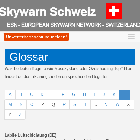
Unwetterbeobachtung melden!
Togg
navi
Glossar
Was bedeuten Begriffe wie Mesozyklone oder Overshooting Top? Hier
findest du die Erklärung zu den entsprechenden Begriffen.
A
B
C
D
E
F
G
H
I
J
K
L
M
N
O
P
Q
R
S
T
U
V
W
X
Y
Z
Labile Luftschichtung (DE)